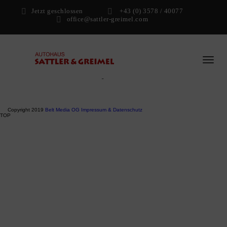
Datum:
30. Juli 2021
Rund ums Auto
Jetzt geschlossen
+43 (0) 3578 / 40077
Rent a
Car!Autovermietung
Mo - Do: 8:00 - 12:00 Uhr und 13:00 - 17:00 Uhr
Fr: 8:00 - 12:00 Uhr und 13:00 - 15:30 Uhr
Verkauf nach Vereinbarung auch
Samstag 9:00 - 11:00 Uhr
LIKE US ON FACEBOOK
Copyright 2019
Belt Media OG
Impressum & Datenschutz
TOP